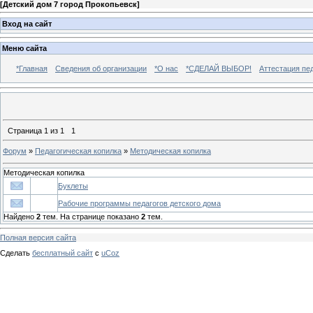
[
Детский дом 7 город Прокопьевск
]
Вход на сайт
Меню сайта
*Главная
Сведения об организации
*О нас
*СДЕЛАЙ ВЫБОР!
Аттестация пе
Страница
1
из
1
1
Форум
»
Педагогическая копилка
»
Методическая копилка
Методическая копилка
Буклеты
Рабочие программы педагогов детского дома
Найдено
2
тем. На странице показано
2
тем.
Полная версия сайта
Сделать
бесплатный сайт
с
uCoz