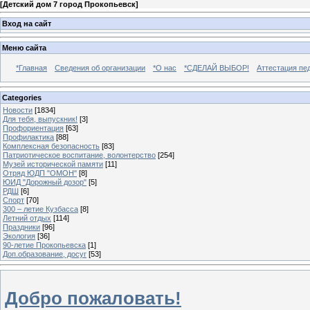
[
Детский дом 7 город Прокопьевск
]
Вход на сайт
Меню сайта
*Главная
Сведения об организации
*О нас
*СДЕЛАЙ ВЫБОР!
Аттестация пе
Categories
Новости
[1834]
Для тебя, выпускник!
[3]
Профориентация
[63]
Профилактика
[88]
Комплексная безопасность
[83]
Патриотическое воспитание, волонтерство
[254]
Музей исторической памяти
[11]
Отряд ЮДП "ОМОН"
[8]
ЮИД "Дорожный дозор"
[5]
РДШ
[6]
Спорт
[70]
300 – летие Кузбасса
[8]
Летний отдых
[114]
Праздники
[96]
Экология
[36]
90-летие Прокопьевска
[1]
Доп.образование, досуг
[53]
Добро пожаловать!