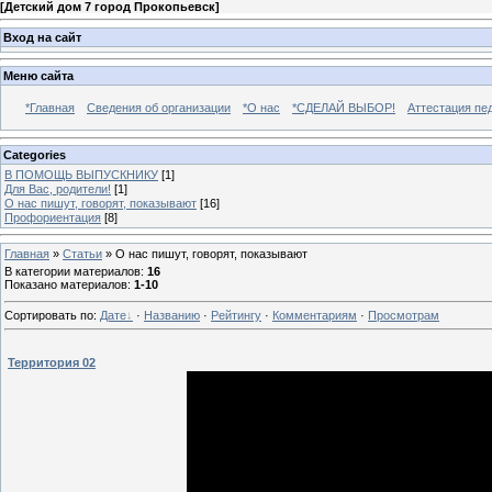
[
Детский дом 7 город Прокопьевск
]
Вход на сайт
Меню сайта
*Главная
Сведения об организации
*О нас
*СДЕЛАЙ ВЫБОР!
Аттестация пе
Categories
В ПОМОЩЬ ВЫПУСКНИКУ
[1]
Для Вас, родители!
[1]
О нас пишут, говорят, показывают
[16]
Профориентация
[8]
Главная
»
Статьи
» О нас пишут, говорят, показывают
В категории материалов
:
16
Показано материалов
:
1-10
Сортировать по
:
Дате
·
Названию
·
Рейтингу
·
Комментариям
·
Просмотрам
Территория 02