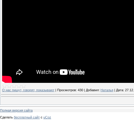
О нас пишут, говорят, показывают
|
Просмотров:
430
|
Добавил:
Наталья
|
Дата:
27.12
Полная версия сайта
Сделать
бесплатный сайт
с
uCoz