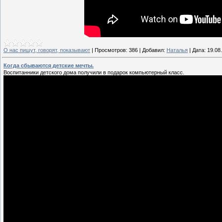
О нас пишут, говорят, показывают
|
Просмотров:
386
|
Добавил:
Наталья
|
Дата:
19.08
Когда сбываются детские мечты.
Воспитанники детского дома получили в подарок компьютерный класс.