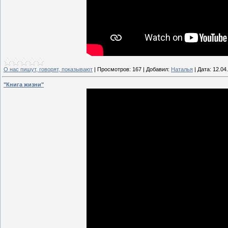
О нас пишут, говорят, показывают
|
Просмотров:
167
|
Добавил:
Наталья
|
Дата:
12.04
"Книга жизни"