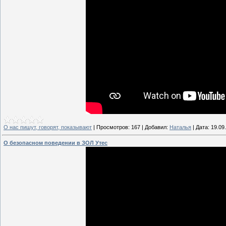
О нас пишут, говорят, показывают
|
Просмотров:
167
|
Добавил:
Наталья
|
Дата:
19.09
О безопасном поведении в ЗОЛ Утес