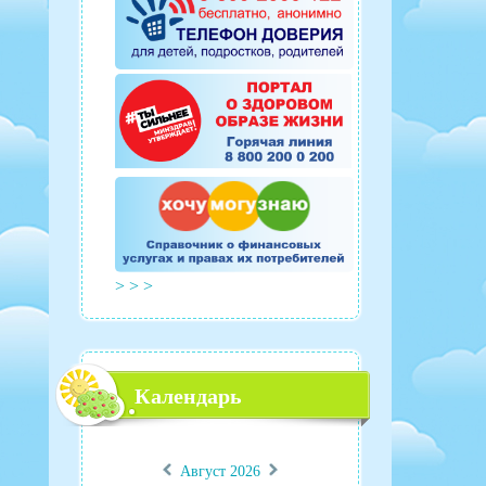
> > >
Календарь
«
»
Август 2026