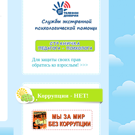
Для защиты своих прав
обратись ко взрослым! >>>
Коррупции - НЕТ!