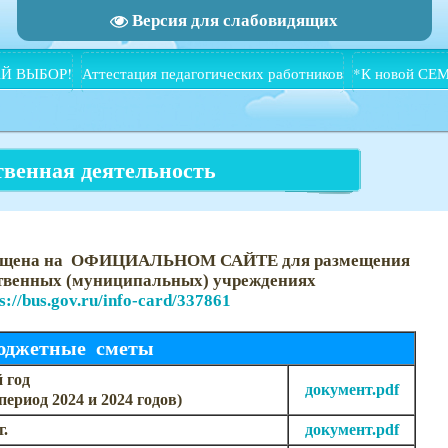
Версия для слабовидящих
Й ВЫБОР!
Аттестация педагогических работников
*К новой СЕ
твенная деятельность
мещена на ОФИЦИАЛЬНОМ САЙТЕ для размещения
ственных (муниципальных) учреждениях
s://bus.gov.ru/info-card/337861
юджетные сметы
 год
документ.pdf
ериод 2024 и 2024 годов)
г.
документ.pdf