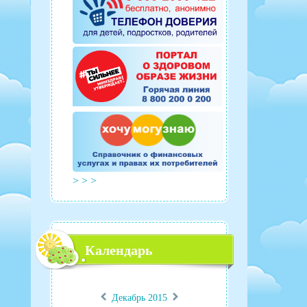
> > >
Календарь
«
»
Декабрь 2015