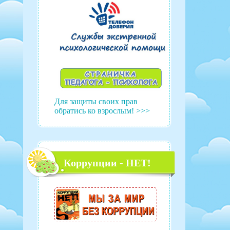
Для защиты своих прав
обратись ко взрослым! >>>
Коррупции - НЕТ!