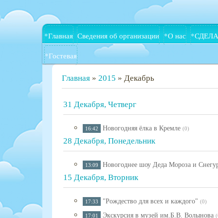
*Главная
Сведения об организации
*О нас
*СДЕЛА
*Гостевая
Главная
»
2015
»
Декабрь
31 Декабря, Четверг
Новогодняя ёлка в Кремле
16:42
(0)
28 Декабря, Понедельник
Новогоднее шоу Деда Мороза и Снегу
13:09
15 Декабря, Вторник
"Рождество для всех и каждого"
17:33
(0)
Экскурсия в музей им.Б.В. Волынова
17:01
(