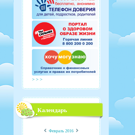
> > >
Календарь
«
»
Февраль 2016