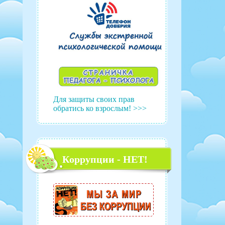
Для защиты своих прав
обратись ко взрослым! >>>
Коррупции - НЕТ!