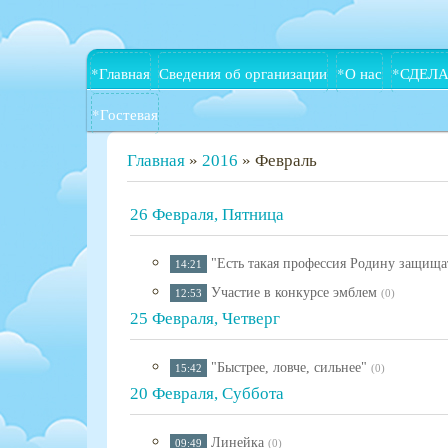
*Главная
Сведения об организации
*О нас
*СДЕЛА
*Гостевая
Главная
»
2016
»
Февраль
26 Февраля, Пятница
"Есть такая профессия Родину защища
14:21
Участие в конкурсе эмблем
12:53
(0)
25 Февраля, Четверг
"Быстрее, ловче, сильнее"
15:42
(0)
20 Февраля, Суббота
Линейка
09:49
(0)