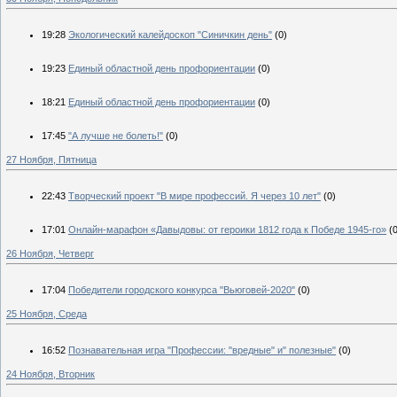
19:28
Экологический калейдоскоп "Синичкин день"
(0)
19:23
Единый областной день профориентации
(0)
18:21
Единый областной день профориентации
(0)
17:45
"А лучше не болеть!"
(0)
27 Ноября, Пятница
22:43
Творческий проект "В мире профессий. Я через 10 лет"
(0)
17:01
Онлайн-марафон «Давыдовы: от героики 1812 года к Победе 1945-го»
(
26 Ноября, Четверг
17:04
Победители городского конкурса "Вьюговей-2020"
(0)
25 Ноября, Среда
16:52
Познавательная игра "Профессии: "вредные" и" полезные"
(0)
24 Ноября, Вторник