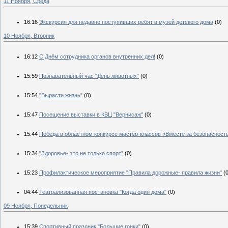
11 Ноября, Среда
16:16
Экскурсия для недавно поступивших ребят в музей детского дома
(0)
10 Ноября, Вторник
16:12
С Днём сотрудника органов внутренних дел!
(0)
15:59
Познавательный час "День животных"
(0)
15:54
"Вырасти жизнь"
(0)
15:47
Посещение выставки в КВЦ "Вернисаж"
(0)
15:44
Победа в областном конкурсе мастер-классов «Вместе за безопасность
15:34
"Здоровье- это не только спорт"
(0)
15:23
Профилактическое мероприятие "Правила дорожные- правила жизни"
(
04:44
Театрализованная постановка "Когда один дома"
(0)
09 Ноября, Понедельник
15:39
Спортивный праздник "Большие гонки"
(0)