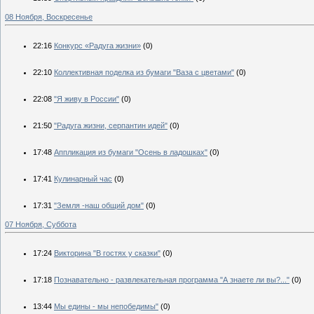
08 Ноября, Воскресенье
22:16
Конкурс «Радуга жизни»
(0)
22:10
Коллективная поделка из бумаги "Ваза с цветами"
(0)
22:08
"Я живу в России"
(0)
21:50
"Радуга жизни, серпантин идей"
(0)
17:48
Аппликация из бумаги "Осень в ладошках"
(0)
17:41
Кулинарный час
(0)
17:31
"Земля -наш общий дом"
(0)
07 Ноября, Суббота
17:24
Викторина "В гостях у сказки"
(0)
17:18
Познавательно - развлекательная программа "А знаете ли вы?..."
(0)
13:44
Мы едины - мы непобедимы"
(0)