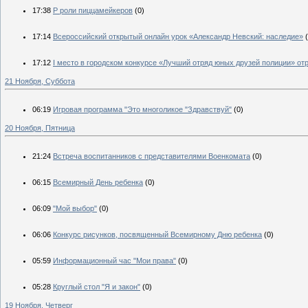
17:38
Р роли пиццамейкеров
(0)
17:14
Всероссийский открытый онлайн урок «Александр Невский: наследие»
17:12
I место в городском конкурсе «Лучший отряд юных друзей полиции» 
21 Ноября, Суббота
06:19
Игровая программа "Это многоликое "Здравствуй"
(0)
20 Ноября, Пятница
21:24
Встреча воспитанников с представителями Военкомата
(0)
06:15
Всемирный День ребенка
(0)
06:09
"Мой выбор"
(0)
06:06
Конкурс рисунков, посвященный Всемирному Дню ребенка
(0)
05:59
Информационный час "Мои права"
(0)
05:28
Круглый стол "Я и закон"
(0)
19 Ноября, Четверг