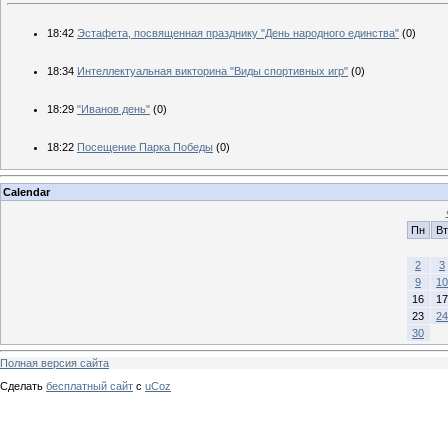
18:42
Эстафета, посвященная празднику "День народного единства"
(0)
18:34
Интеллектуальная викторина "Виды спортивных игр"
(0)
18:29
"Иванов день"
(0)
18:22
Посещение Парка Победы
(0)
Calendar
Пн
Вт
2
3
9
10
16
17
23
24
30
Полная версия сайта
Сделать
бесплатный сайт
с
uCoz