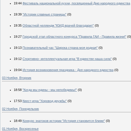
19:44
Фестиваль национальной кухни, посвященный Дню народного единства
19:39
"Истории славные страницы"
(0)
19:35
Областной челлендж "ЮИД врачей благодарит"
(0)
19:27
Городской этап областного конкурса "Правила ГАИ - Правила жизни!"
(0
19:13
Познавательный час "Широка страна моя родная"
(0)
19:12
Спортивно- интеллектуальная игра "В единстве наша сила"
(0)
19:04
История возникновения праздника - Дня народного единства
(0)
03 Ноября, Вторник
18:58
"Когда мы едины - мы непобедимы!"
(0)
17:53
Квест-игра "Хоровод дружбы''
(0)
02 Ноября, Понедельник
18:49
Конкурс знатоков истории "История становится ближе"
(0)
01 Ноября, Воскресенье