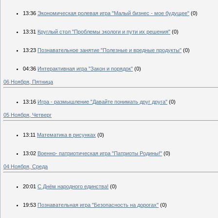
13:36
Экономическая ролевая игра "Малый бизнес - мое будущее"
(0)
13:31
Круглый стол "Проблемы экологи и пути их решения"
(0)
13:23
Познавательное занятие "Полезные и вредные продукты"
(0)
04:36
Интерактивная игра "Закон и порядок"
(0)
06 Ноября, Пятница
13:16
Игра - размышление "Давайте понимать друг друга"
(0)
05 Ноября, Четверг
13:11
Математика в рисунках
(0)
13:02
Военно- патриотическая игра "Патриоты Родины!"
(0)
04 Ноября, Среда
20:01
С Днём народного единства!
(0)
19:53
Познавательная игра "Безопасность на дорогах"
(0)