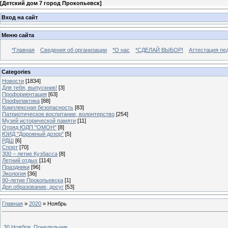
[
Детский дом 7 город Прокопьевск
]
Вход на сайт
Меню сайта
*Главная
Сведения об организации
*О нас
*СДЕЛАЙ ВЫБОР!
Аттестация пе
Categories
Новости
[1834]
Для тебя, выпускник!
[3]
Профориентация
[63]
Профилактика
[88]
Комплексная безопасность
[83]
Патриотическое воспитание, волонтерство
[254]
Музей исторической памяти
[11]
Отряд ЮДП "ОМОН"
[8]
ЮИД "Дорожный дозор"
[5]
РДШ
[6]
Спорт
[70]
300 – летие Кузбасса
[8]
Летний отдых
[114]
Праздники
[96]
Экология
[36]
90-летие Прокопьевска
[1]
Доп.образование, досуг
[53]
Главная
»
2020
»
Ноябрь
30 Ноября, Понедельник