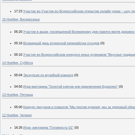
17:23
Участие во Участие во Всероссийском открытом онлайн уроке – шоу 
15 Ноября, Воскресенье
05:20
Участие в акции, посвященной Всемирному дню памяти жертв дорожно
05:16
Всемирный день вторичной переработки отходов
(0)
05:10
Участие во Всероссийском конкурсе юных кулинаров "Вкусные традици
14 Ноября, Суббота
05:04
Экскурсия по музейной комнате
(0)
04:50
Игра-викторина "Золотой ключик или приключения Буратино"
(0)
13 Ноября, Пятница
05:00
Конкурс рисунков и плакатов "Мы против курения, мы за здоровый обра
12 Ноября, Четверг
16:26
Игра- викторина "Готовность-01''
(0)