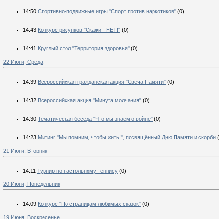
14:50
Спортивно-подвижные игры "Спорт против наркотиков"
(0)
14:43
Конкурс рисунков "Скажи - НЕТ!"
(0)
14:41
Круглый стол "Территория здоровья"
(0)
22 Июня, Среда
14:39
Всероссийская гражданская акция "Свеча Памяти"
(0)
14:32
Всероссийская акция "Минута молчания"
(0)
14:30
Тематическая беседа "Что мы знаем о войне"
(0)
14:23
Митинг "Мы помним, чтобы жить!", посвящённый Дню Памяти и скорби
21 Июня, Вторник
14:11
Турнир по настольному теннису
(0)
20 Июня, Понедельник
14:09
Конкурс "По страницам любимых сказок"
(0)
19 Июня, Воскресенье