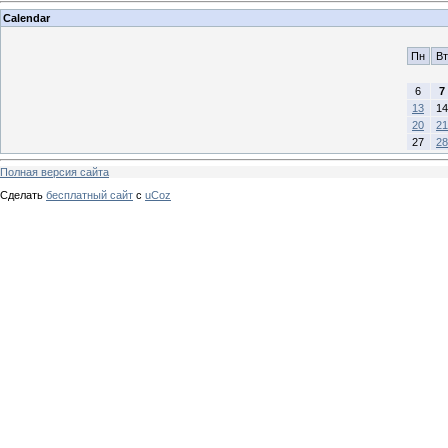
Calendar
Пн
Вт
6
7
13
14
20
21
27
28
Полная версия сайта
Сделать
бесплатный сайт
с
uCoz