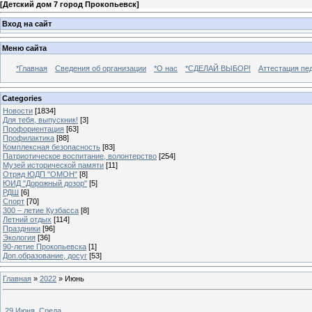
[
Детский дом 7 город Прокопьевск
]
Вход на сайт
Меню сайта
*Главная
Сведения об организации
*О нас
*СДЕЛАЙ ВЫБОР!
Аттестация пе
Categories
Новости
[1834]
Для тебя, выпускник!
[3]
Профориентация
[63]
Профилактика
[88]
Комплексная безопасность
[83]
Патриотическое воспитание, волонтерство
[254]
Музей исторической памяти
[11]
Отряд ЮДП "ОМОН"
[8]
ЮИД "Дорожный дозор"
[5]
РДШ
[6]
Спорт
[70]
300 – летие Кузбасса
[8]
Летний отдых
[114]
Праздники
[96]
Экология
[36]
90-летие Прокопьевска
[1]
Доп.образование, досуг
[53]
Главная
»
2022
»
Июнь
29 Июня, Среда