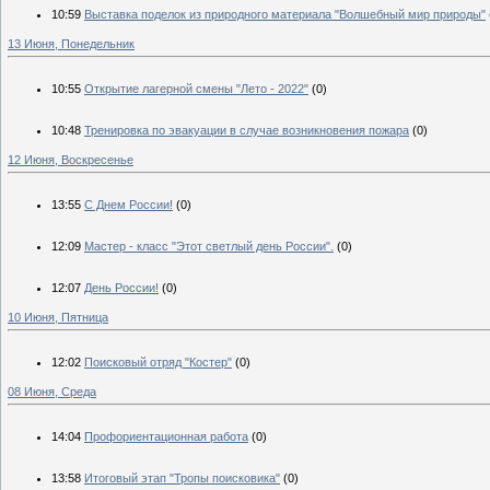
10:59
Выставка поделок из природного материала "Волшебный мир природы"
13 Июня, Понедельник
10:55
Открытие лагерной смены "Лето - 2022"
(0)
10:48
Тренировка по эвакуации в случае возникновения пожара
(0)
12 Июня, Воскресенье
13:55
С Днем России!
(0)
12:09
Мастер - класс "Этот светлый день России".
(0)
12:07
День России!
(0)
10 Июня, Пятница
12:02
Поисковый отряд "Костер"
(0)
08 Июня, Среда
14:04
Профориентационная работа
(0)
13:58
Итоговый этап "Тропы поисковика"
(0)