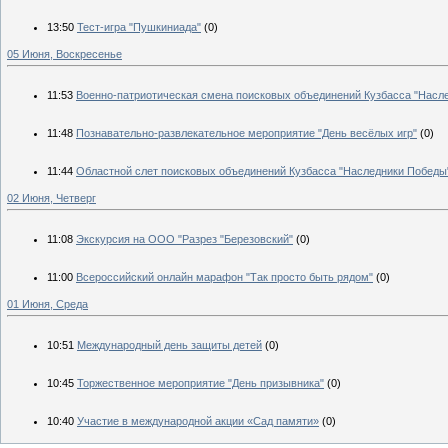
13:50
Тест-игра "Пушкиниада"
(0)
05 Июня, Воскресенье
11:53
Военно-патриотическая смена поисковых объединений Кузбасса "Насл
11:48
Познавательно-развлекательное мероприятие "День весёлых игр"
(0)
11:44
Областной слет поисковых объединений Кузбасса "Наследники Победы
02 Июня, Четверг
11:08
Экскурсия на ООО "Разрез "Березовский"
(0)
11:00
Всероссийский онлайн марафон "Так просто быть рядом"
(0)
01 Июня, Среда
10:51
Международный день защиты детей
(0)
10:45
Торжественное мероприятие "День призывника"
(0)
10:40
Участие в международной​ акции​ «Сад памяти»
(0)