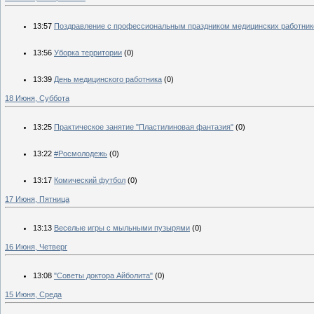
13:57
Поздравление с профессиональным праздником медицинских работник
13:56
Уборка территории
(0)
13:39
День медицинского работника
(0)
18 Июня, Суббота
13:25
Практическое занятие "Пластилиновая фантазия"
(0)
13:22
#Росмолодежь
(0)
13:17
Комический футбол
(0)
17 Июня, Пятница
13:13
Веселые игры с мыльными пузырями
(0)
16 Июня, Четверг
13:08
"Советы доктора Айболита"
(0)
15 Июня, Среда