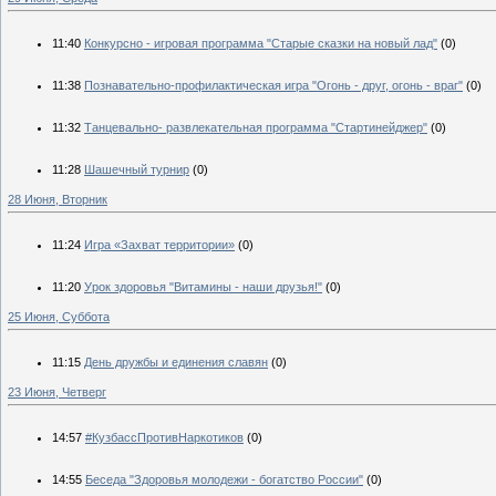
11:40
Конкурсно - игровая программа "Старые сказки на новый лад"
(0)
11:38
Познавательно-профилактическая игра "Огонь - друг, огонь - враг"
(0)
11:32
Танцевально- развлекательная программа "Стартинейджер"
(0)
11:28
Шашечный турнир
(0)
28 Июня, Вторник
11:24
Игра «Захват территории»
(0)
11:20
Урок здоровья "Витамины - наши друзья!"
(0)
25 Июня, Суббота
11:15
День дружбы и единения славян
(0)
23 Июня, Четверг
14:57
#КузбассПротивНаркотиков
(0)
14:55
Беседа "Здоровья молодежи - богатство России"
(0)