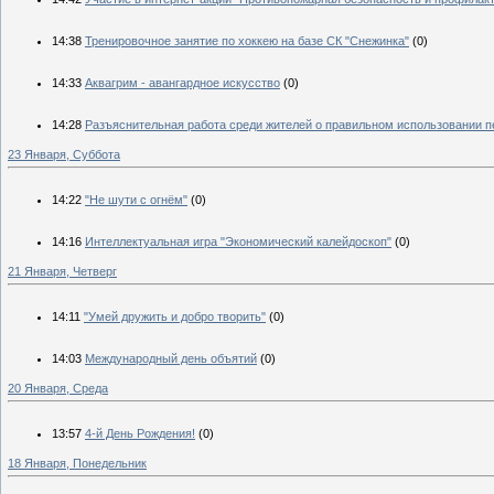
14:38
Тренировочное занятие по хоккею на базе СК "Снежинка"
(0)
14:33
Аквагрим - авангардное искусство
(0)
14:28
Разъяснительная работа среди жителей о правильном использовании п
23 Января, Суббота
14:22
"Не шути с огнём"
(0)
14:16
Интеллектуальная игра "Экономический калейдоскоп"
(0)
21 Января, Четверг
14:11
"Умей дружить и добро творить"
(0)
14:03
Международный день объятий
(0)
20 Января, Среда
13:57
4-й День Рождения!
(0)
18 Января, Понедельник