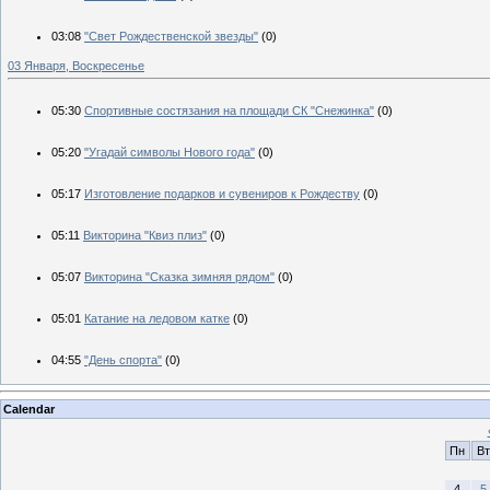
03:08
"Свет Рождественской звезды"
(0)
03 Января, Воскресенье
05:30
Спортивные состязания на площади СК "Снежинка"
(0)
05:20
"Угадай символы Нового года"
(0)
05:17
Изготовление подарков и сувениров к Рождеству
(0)
05:11
Викторина "Квиз плиз"
(0)
05:07
Викторина "Сказка зимняя рядом"
(0)
05:01
Катание на ледовом катке
(0)
04:55
"День спорта"
(0)
Calendar
Пн
Вт
4
5