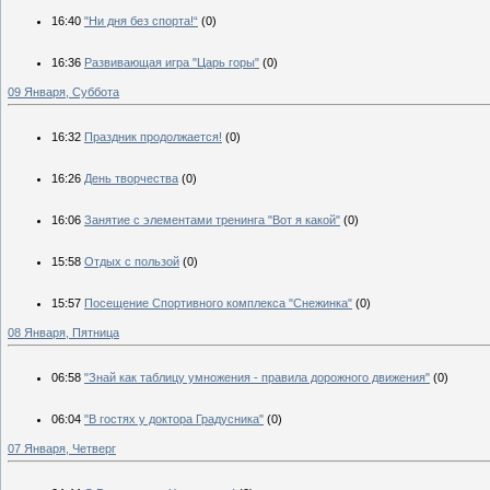
16:40
"Ни дня без спорта!“
(0)
16:36
Развивающая игра "Царь горы"
(0)
09 Января, Суббота
16:32
Праздник продолжается!
(0)
16:26
День творчества
(0)
16:06
Занятие с элементами тренинга "Вот я какой"
(0)
15:58
Отдых с пользой
(0)
15:57
Посещение Спортивного комплекса "Снежинка"
(0)
08 Января, Пятница
06:58
"Знай как таблицу умножения - правила дорожного движения"
(0)
06:04
"В гостях у доктора Градусника"
(0)
07 Января, Четверг