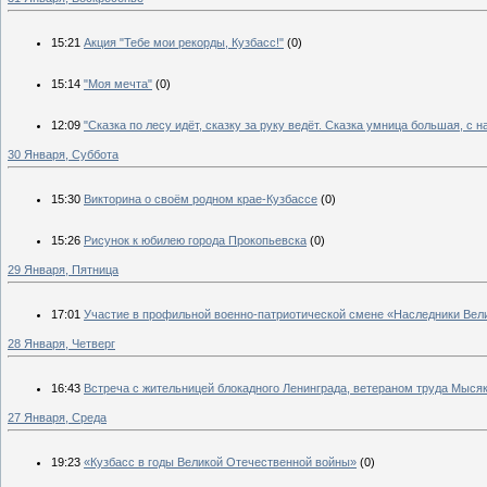
15:21
Акция "Тебе мои рекорды, Кузбасс!"
(0)
15:14
"Моя мечта"
(0)
12:09
"Сказка по лесу идёт, сказку за руку ведёт. Сказка умница большая, с
30 Января, Суббота
15:30
Викторина о своём родном крае-Кузбассе
(0)
15:26
Рисунок к юбилею города Прокопьевска
(0)
29 Января, Пятница
17:01
Участие в профильной военно-патриотической смене «Наследники Вел
28 Января, Четверг
16:43
Встреча с жительницей блокадного Ленинграда, ветераном труда Мысяк
27 Января, Среда
19:23
«Кузбасс в годы Великой Отечественной войны»
(0)