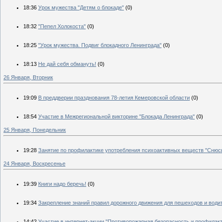
18:36
Урок мужества "Детям о блокаде"
(0)
18:32
"Пепел Холокоста"
(0)
18:25
"Урок мужества. Подвиг блокадного Ленинграда"
(0)
18:13
Не дай себя обмануть!
(0)
26 Января, Вторник
19:09
В преддверии празднования 78-летия Кемеровской области
(0)
18:54
Участие в Межрегиональной викторине "Блокада Ленинграда"
(0)
25 Января, Понедельник
19:28
Занятие по профилактике употребления психоактивных веществ "Снюс
24 Января, Воскресенье
19:39
Книги надо беречь!
(0)
19:34
Закрепление знаний правил дорожного движения для пешеходов и води
14:42
Участие в интернет-акции "Противопожарная безопасность и профилакт