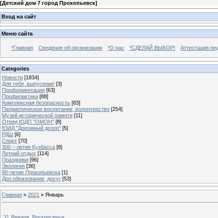
[
Детский дом 7 город Прокопьевск
]
Вход на сайт
Меню сайта
*Главная
Сведения об организации
*О нас
*СДЕЛАЙ ВЫБОР!
Аттестация пе
Categories
Новости
[1834]
Для тебя, выпускник!
[3]
Профориентация
[63]
Профилактика
[88]
Комплексная безопасность
[83]
Патриотическое воспитание, волонтерство
[254]
Музей исторической памяти
[11]
Отряд ЮДП "ОМОН"
[8]
ЮИД "Дорожный дозор"
[5]
РДШ
[6]
Спорт
[70]
300 – летие Кузбасса
[8]
Летний отдых
[114]
Праздники
[96]
Экология
[36]
90-летие Прокопьевска
[1]
Доп.образование, досуг
[53]
Главная
»
2021
»
Январь
31 Января, Воскресенье