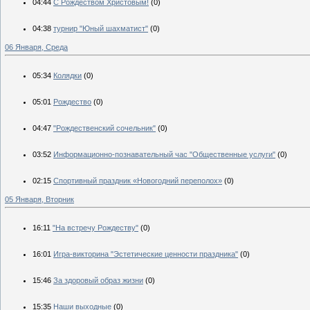
04:44
С Рождеством Христовым!
(0)
04:38
турнир "Юный шахматист"
(0)
06 Января, Среда
05:34
Колядки
(0)
05:01
Рождество
(0)
04:47
"Рождественский сочельник"
(0)
03:52
Информационно-познавательный час "Общественные услуги"
(0)
02:15
Спортивный праздник «Новогодний переполох»
(0)
05 Января, Вторник
16:11
"На встречу Рождеству"
(0)
16:01
Игра-викторина "Эстетические ценности праздника"
(0)
15:46
За здоровый образ жизни
(0)
15:35
Наши выходные
(0)