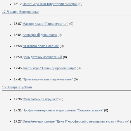
18:12
Ивент-игра «По территории выбора»
(0)
17 Января, Воскресенье
18:07
Мастер-класс "Птица счастья"
(0)
18:04
Всемирный день снега
(0)
17:58
"Я люблю свою Россию"
(0)
17:50
День детских изобретений
(0)
17:45
Квест- игра "Тайны здоровой пищи"
(0)
17:41
"День творчества и вдохновения"
(0)
16 Января, Суббота
17:36
"Моя любимая игрушка"
(0)
17:31
Профориентационное мероприятие "Секреты успеха"
(0)
17:27
Онлайн-мероприятие "День IТ-профессий с ведущими вузами России"