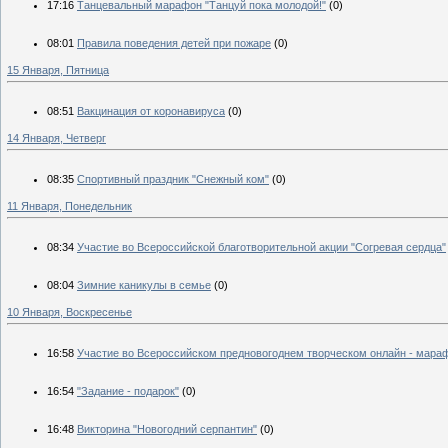
17:16
Танцевальный марафон "Танцуй пока молодой!"
(0)
08:01
Правила поведения детей при пожаре
(0)
15 Января, Пятница
08:51
Вакцинация от коронавируса
(0)
14 Января, Четверг
08:35
Спортивный праздник "Снежный ком"
(0)
11 Января, Понедельник
08:34
Участие во Всероссийской благотворительной акции "Согревая сердца"
08:04
Зимние каникулы в семье
(0)
10 Января, Воскресенье
16:58
Участие во Всероссийском предновогоднем творческом онлайн - мараф
16:54
"Задание - подарок"
(0)
16:48
Викторина "Новогодний серпантин"
(0)