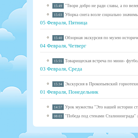
"Твори добро не ради славы, а по вел
15:49
Уборка снега возле социально значим
15:03
05 Февраля, Пятница
Обзорная экскурсия по музею историч
15:40
04 Февраля, Четверг
Товарищеская встреча по мини- футбо
15:55
03 Февраля, Среда
Экскурсия в Прокопьевский горнотех
15:34
01 Февраля, Понедельник
Урок мужества "Это нашей истории с
14:57
"Победа под стенами Сталининграда"
08:03