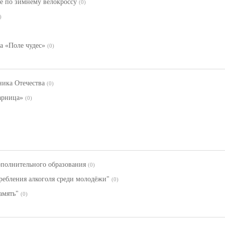
е по зимнему велокроссу
(0)
)
а «Поле чудес»
(0)
ика Отечества
(0)
арница»
(0)
ополнительного образования
(0)
ребления алкоголя среди молодёжи"
(0)
амять"
(0)