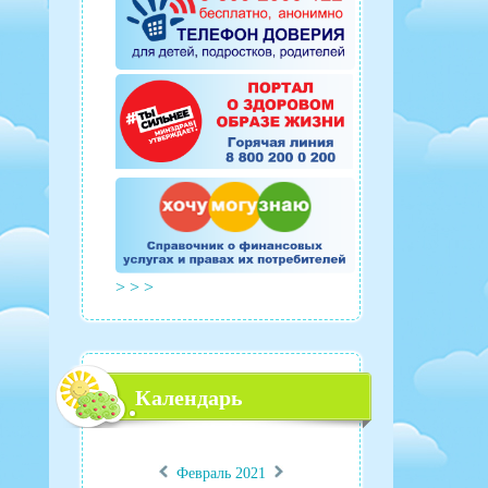
> > >
Календарь
«
»
Февраль 2021