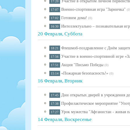
Участие в открытом личном первенств
17:20
Военно-спортивная игра "Зарничка"
17:07
(0
Готовим дома!
17:02
(0)
Интеллектуально – познавательная игр
16:30
20 Февраля, Суббота
Флешмоб-поздравление с Днём защитн
18:21
Участие в военно-спортивной игре «З
17:56
Акция "Письмо Победы
17:51
(0)
«Пожарная безопасность!»
15:14
(0)
16 Февраля, Вторник
Дни открытых дверей в учреждения д
17:45
Профилактическое мероприятие "Упот
17:38
Урок мужества "Афганистан - живая п
17:27
14 Февраля, Воскресенье