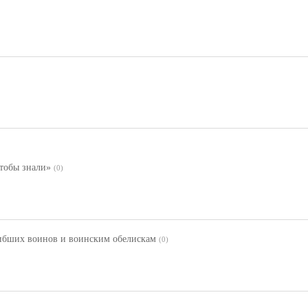
тобы знали»
(0)
ибших воинов и воинским обелискам
(0)