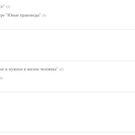
се"
(0)
игре "Юные правоведы"
(0)
асное и нужное в жизни человека"
(0)
(0)