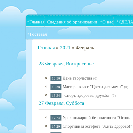
*Главная
Сведения об организации
*О нас
*СДЕЛА
*Гостевая
Главная
»
2021
»
Февраль
28 Февраля, Воскресенье
День творчества
16:56
(0)
Мастер - класс "Цветы для мамы"
16:38
(0)
"Спорт, здоровье, дружба"
16:34
(0)
27 Февраля, Суббота
Урок пожарной безопасности "Огонь -
17:24
Спортивная эстафета "Жить Здорово!"
17:20