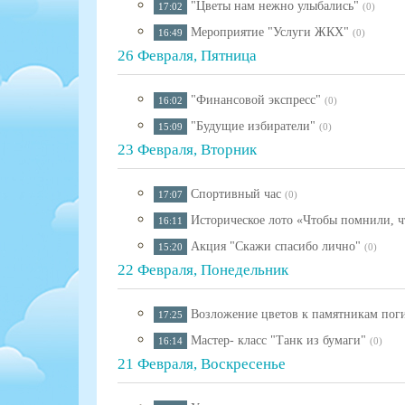
"Цветы нам нежно улыбались"
17:02
(0)
Мероприятие "Услуги ЖКХ"
16:49
(0)
26 Февраля, Пятница
"Финансовой экспресс"
16:02
(0)
"Будущие избиратели"
15:09
(0)
23 Февраля, Вторник
Спортивный час
17:07
(0)
Историческое лото «Чтобы помнили, ч
16:11
Акция "Скажи спасибо лично"
15:20
(0)
22 Февраля, Понедельник
Возложение цветов к памятникам пог
17:25
Мастер- класс "Танк из бумаги"
16:14
(0)
21 Февраля, Воскресенье