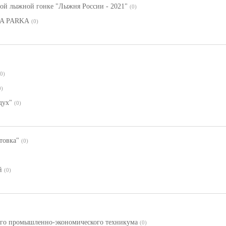
вой лыжной гонке "Лыжня России - 2021"
(0)
LA PARKA
(0)
(0)
0)
дух"
(0)
товка"
(0)
й
(0)
кого промышленно-экономического техникума
(0)