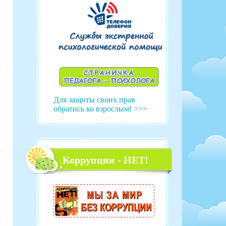
Для защиты своих прав
обратись ко взрослым! >>>
Коррупции - НЕТ!