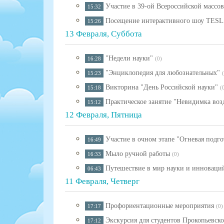
Участие в 39-ой Всероссийской массо
15:32
Посещение интерактивного шоу TES
15:26
13 Февраля, Суббота
"Недели науки"
16:28
(0)
"Энциклопедия для любознательных"
15:23
Викторина "День Российской науки"
15:18
(
Практическое занятие "Невидимка воз
15:12
12 Февраля, Пятница
Участие в очном этапе "Огневая подго
16:49
Мыло ручной работы
16:33
(0)
Путешествие в мир науки и инноваци
06:43
11 Февраля, Четверг
Профориентационные мероприятия
17:17
(0)
Экскурсия для студентов Прокопьевс
17:12