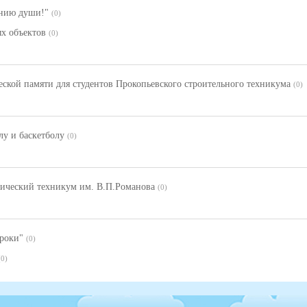
ению души!"
(0)
ых объектов
(0)
еской памяти для студентов Прокопьевского строительного техникума
(0)
лу и баскетболу
(0)
нический техникум им. В.П.Романова
(0)
троки"
(0)
(0)