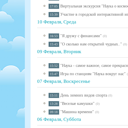
Виртуальная экскурсия "Наука о космо
17:05
Участие в городской интерактивной 
15:39
10 Февраля, Среда
"Я дружу с финансами"
16:53
(0)
"О сколько нам открытий чудных.."
15:43
(0)
09 Февраля, Вторник
​​​​"Наука - самое важное, самое прекр
15:52
Игра по станциям "Наука вокруг нас"
15:47
07 Февраля, Воскресенье
День зимних видов спорта
15:11
(0)
"Веселые камушки"
13:28
(0)
"Машина времени"
09:18
(0)
06 Февраля, Суббота