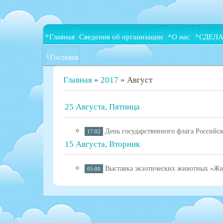
*Главная
Сведения об организации
*О нас
*СДЕЛА
*Гостевая
Главная
»
2017
»
Август
25 Августа, Пятница
День государственного флага Российс
17:02
15 Августа, Вторник
Выставка экзотических животных «Ж
05:00