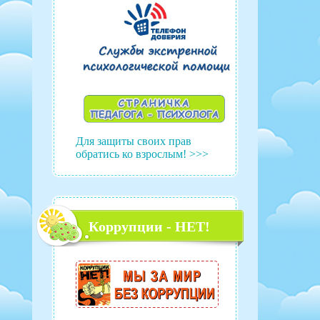
Для защиты своих прав
обратись ко взрослым! >>>
Коррупции - НЕТ!