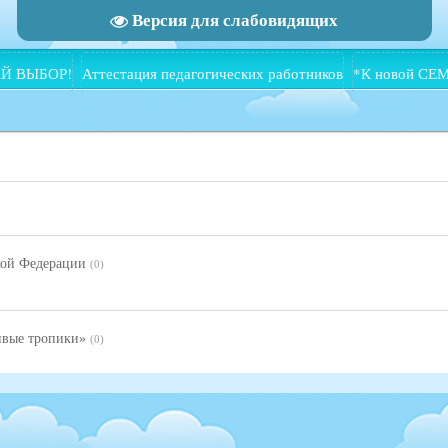
Версия для слабовидящих
Й ВЫБОР!
Аттестация педагогических работников
*К новой СЕ
кой Федерации
(0)
ивые тропики»
(0)