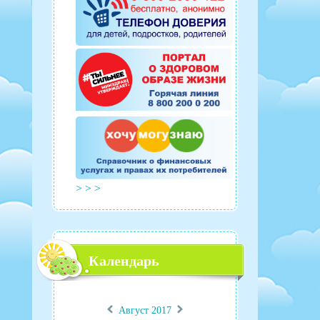
> > >
Календарь
«
»
Август 2017