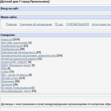
[
Детский дом 7 город Прокопьевск
]
Вход на сайт
Меню сайта
*Главная
Сведения об организации
*О нас
*СДЕЛАЙ ВЫБОР!
Аттестация пе
Categories
Новости
[1834]
Для тебя, выпускник!
[3]
Профориентация
[63]
Профилактика
[88]
Комплексная безопасность
[83]
Патриотическое воспитание, волонтерство
[254]
Музей исторической памяти
[11]
Отряд ЮДП "ОМОН"
[8]
ЮИД "Дорожный дозор"
[5]
РДШ
[6]
Спорт
[70]
300 – летие Кузбасса
[8]
Летний отдых
[114]
Праздники
[96]
Экология
[36]
90-летие Прокопьевска
[1]
Доп.образование, досуг
[53]
Договоры с иностранными и (или) международными организациями по вопросам образ