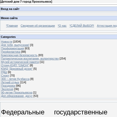
[
Детский дом 7 город Прокопьевск
]
Вход на сайт
Меню сайта
*Главная
Сведения об организации
*О нас
*СДЕЛАЙ ВЫБОР!
Аттестация пе
Categories
Новости
[1834]
Для тебя, выпускник!
[3]
Профориентация
[63]
Профилактика
[88]
Комплексная безопасность
[83]
Патриотическое воспитание, волонтерство
[254]
Музей исторической памяти
[11]
Отряд ЮДП "ОМОН"
[8]
ЮИД "Дорожный дозор"
[5]
РДШ
[6]
Спорт
[70]
300 – летие Кузбасса
[8]
Летний отдых
[114]
Праздники
[96]
Экология
[36]
90-летие Прокопьевска
[1]
Доп.образование, досуг
[53]
Федеральные государственные