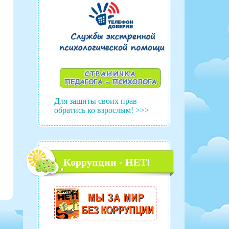
Для защиты своих прав
обратись ко взрослым! >>>
Коррупции - НЕТ!