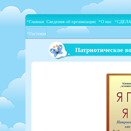
*Главная
Сведения об организации
*О нас
*СДЕЛА
*Гостевая
Патриотическое в