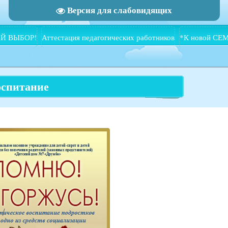
Версия для слабовидящих
Й ВЫБОР!
Аттестация педагогических работников
*К новой СЕ
оспитание