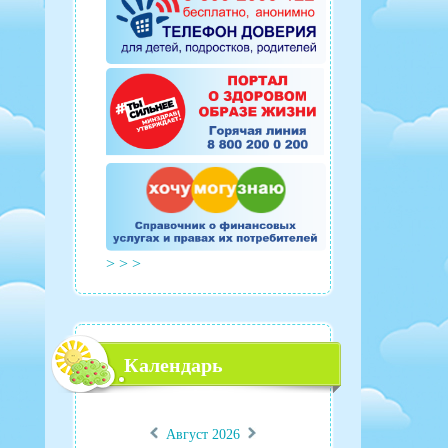
> > >
Календарь
«
»
Август 2026