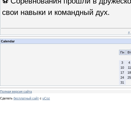
⚽️ Соревнования прошли в дружеско
свои навыки и командный дух.
«
Calendar
Пн
Вт
3
4
10
11
17
18
24
25
31
Полная версия сайта
Сделать
бесплатный сайт
с
uCoz