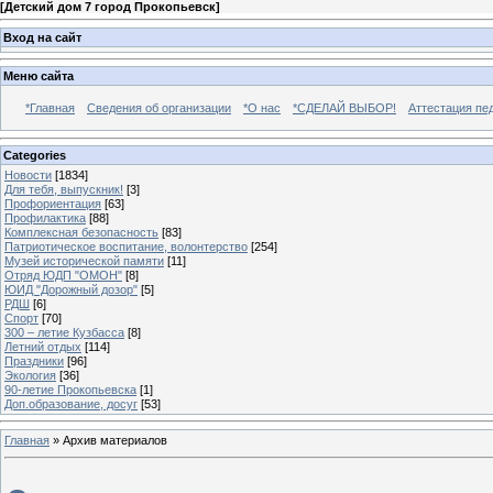
[
Детский дом 7 город Прокопьевск
]
Вход на сайт
Меню сайта
*Главная
Сведения об организации
*О нас
*СДЕЛАЙ ВЫБОР!
Аттестация пе
Categories
Новости
[1834]
Для тебя, выпускник!
[3]
Профориентация
[63]
Профилактика
[88]
Комплексная безопасность
[83]
Патриотическое воспитание, волонтерство
[254]
Музей исторической памяти
[11]
Отряд ЮДП "ОМОН"
[8]
ЮИД "Дорожный дозор"
[5]
РДШ
[6]
Спорт
[70]
300 – летие Кузбасса
[8]
Летний отдых
[114]
Праздники
[96]
Экология
[36]
90-летие Прокопьевска
[1]
Доп.образование, досуг
[53]
Главная
»
Архив материалов